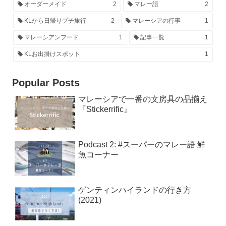
オーダーメイド
2
マレー語
2
KLから日帰りプチ旅行
2
マレーシアの行事
1
マレーシアンフード
1
記事一覧
1
KLお出掛けスポット
1
Popular Posts
マレーシアで一番の文房具の品揃え
『Stickerrific』
Podcast 2: #スーパーのマレー語 鮮
魚コーナー
ゲンティンハイランドの行き方
(2021)