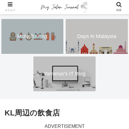
メニュー
検索
Moto Touring
Days in Malaysia
Yomeruo’s IT Blog
KL周辺の飲食店
ADVERTISEMENT