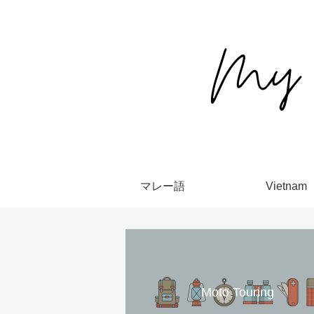
マレー語
Vietnam
Moto Touring