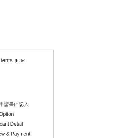
tents
1: 申請書に記入
Option
cant Detail
ew & Payment