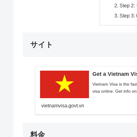
Step
Step 3
サイト
Get a Vietnam Vis
Vietnam Visa is the fa
visa online. Get info o
vietnamvisa.govt.vn
料金