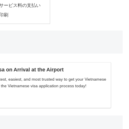
 2: サービス料の支払い
: 印刷
a on Arrival at the Airport
stest, easiest, and most trusted way to get your Vietnamese
n the Vietnamese visa application process today!